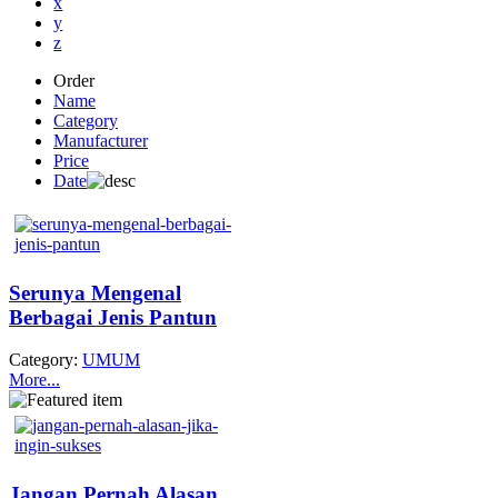
x
y
z
Order
Name
Category
Manufacturer
Price
Date
Serunya Mengenal
Berbagai Jenis Pantun
Category:
UMUM
More...
Jangan Pernah Alasan