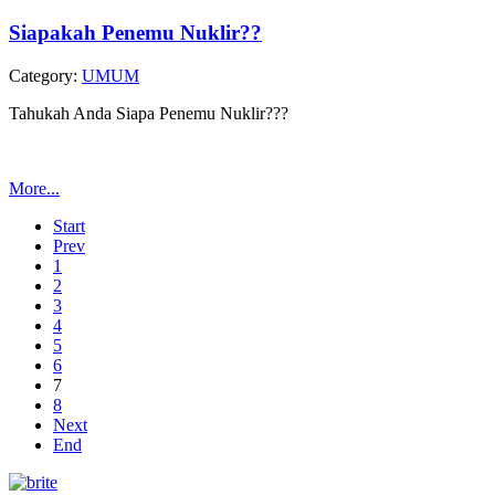
Siapakah Penemu Nuklir??
Category:
UMUM
Tahukah Anda Siapa Penemu Nuklir???
More...
Start
Prev
1
2
3
4
5
6
7
8
Next
End