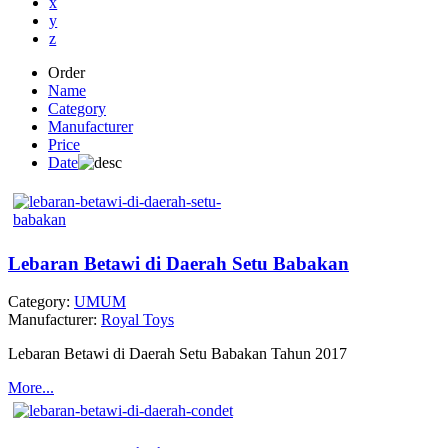
x
y
z
Order
Name
Category
Manufacturer
Price
Date
Lebaran Betawi di Daerah Setu Babakan
Category:
UMUM
Manufacturer:
Royal Toys
Lebaran Betawi di Daerah Setu Babakan Tahun 2017
More...