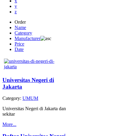
x
y
z
Order
Name
Category
Manufacturer
Price
Date
Universitas Negeri di
Jakarta
Category:
UMUM
Universitas Negeri di Jakarta dan
sekitar
More...