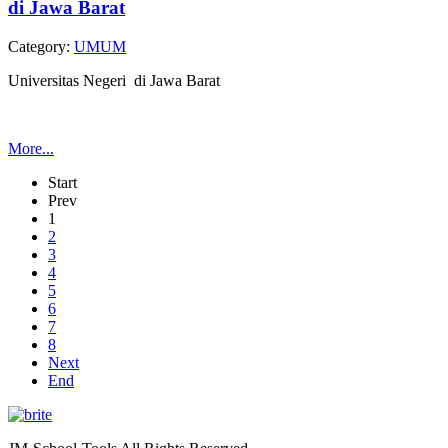
di Jawa Barat
Category:
UMUM
Universitas Negeri di Jawa Barat
More...
Start
Prev
1
2
3
4
5
6
7
8
Next
End